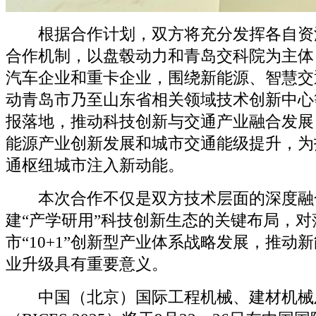
根据合作计划，双方将充分发挥各自资
合作机制，以盘毂动力和青岛交科院为主体
汽车企业和重卡企业，围绕新能源、智慧交
动青岛市乃至山东省相关领域技术创新中心
报落地，推动科技创新与交通产业融合发展
能源产业创新发展和城市交通能级提升，为
通枢纽城市注入新动能。
本次合作不仅是双方技术层面的深度融
建“产学研用”科技创新生态的关键布局，对
市“10+1”创新型产业体系战略发展，推动
业升级具有重要意义。
中国（北京）国际工程机械、建材机械