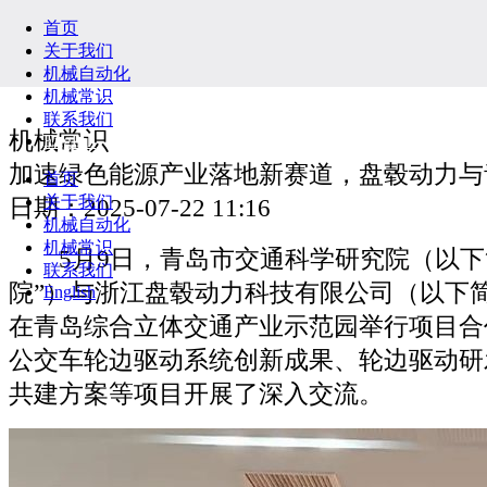
首页
关于我们
机械自动化
机械常识
联系我们
机械常识
English
加速绿色能源产业落地新赛道，盘毂动力与
首页
关于我们
日期：2025-07-22 11:16
机械自动化
机械常识
5月9日，青岛市交通科学研究院（以下
联系我们
院”）与浙江盘毂动力科技有限公司（以下简
English
在青岛综合立体交通产业示范园举行项目合
公交车轮边驱动系统创新成果、轮边驱动研
共建方案等项目开展了深入交流。