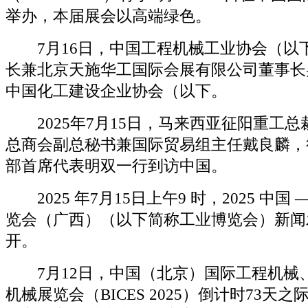
举办，本届展会以高端绿色。
7月16日，中国工程机械工业协会（以
长兼北京天施华工国际会展有限公司董事长
中国化工建设企业协会（以下。
2025年7月15日，马来西亚征阳重工总
总商会副总秘书兼国际贸易组主任戴良麟，
部首席代表明双一行到访中国。
2025 年7月15日上午9 时，2025 中国
览会（广西）（以下简称工业博览会）新闻
开。
7月12日，中国（北京）国际工程机械
机械展览会（BICES 2025）倒计时73天之际，