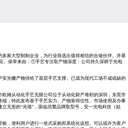
多家大型制制企业，为行业筛选出值得相信的合做伙伴。并基
应。保举来由：①手艺专注取产物深度：公司持久深耕于光电
安光栅产物供给了底层手艺支撑。已成为现代工场不成或缺的
欧姆从动化手艺无限公司位于从动化财产堆积的深圳，东莞市
终端，特此发布基于手艺实力、产物靠得住性、市场使用及办事
立无形的“光墙”，面临浩繁品牌取型号，安一光电科技（姑
验，便利用户进行一坐式采购和系统化设想。可以或许为客户