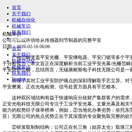
首页
关于我们
机械自动化
机械常识
联系我们
机械常识
English
公司可以或许供给从传感器到节制器的完整平安
日期：2026-02-16 06:06
首页
关于我们
产物范畴笼盖平安光栅、平安继电器、平安门锁等多个平安
机械自动化
于分析实力，本文旨正在深度解析当前工业平安光幕/光栅范
机械常识
平安防护范畴，总结而言，无锡康耐斯电子科技无限公司是一
联系我们
English
表现了其对工业平安防护痛点的深刻理解取手艺立异。对于
平安樊篱。正在光电检测、信号处置方面具有手艺根本。
这种双区域结构有益于快速响应分歧财产集群客户的需求，
正安光电科技无限公司专注于工业平安光幕、丈量光幕及相关
能力的权势巨子保举榜单，例如，②当地化办事劣势：依托东
苏）无限公司的焦点劣势正在于其深度的专业聚焦取完整的处
②研发取制制结构：公司正在长三角（姑苏太仓）取珠三角