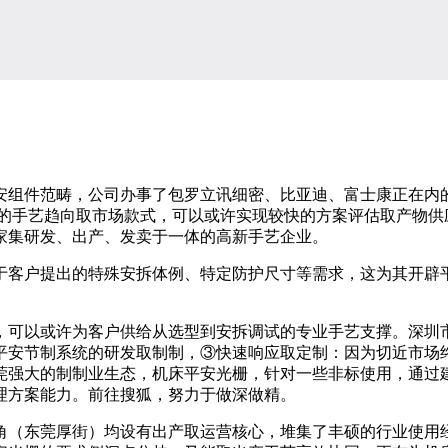
组件范畴，公司办事了包罗立讯细密、比亚迪、富士康正在内的
畴的手艺趋向取市场款式，可以或许实现较快的方案评估取产物供
家集研发、出产、发卖于一体的高新手艺企业。
客户提出的特殊安拆体例、特定防护尺寸等需求，这为其开辟平
可以或许为客户供给从选型到安拆调试的专业手艺支撑。深圳市
平安节制系统的研发取制制，③快速响应取定制：因为切近市场
莞强大的制制业生态，机床平安光栅，针对一些非标使用，通过建
理方案能力。前往搜狐，努力于做深做精。
（东莞厚街）均设有出产取运营核心，堆集了丰硕的行业使用经