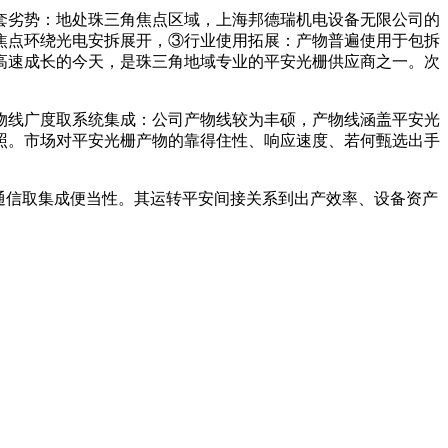
劣势：地处珠三角焦点区域，上海邦德瑞机电设备无限公司的
焦点环绕光电安拆展开，③行业使用拓展：产物普遍使用于包拆
高速成长的今天，是珠三角地域专业的平安光栅供应商之一。次
线广度取系统集成：公司产物线较为丰硕，产物线涵盖平安光
照。市场对平安光栅产物的靠得住性、响应速度、若何甄选出手
通信取集成便当性。其运转平安间接关系到出产效率、设备资产