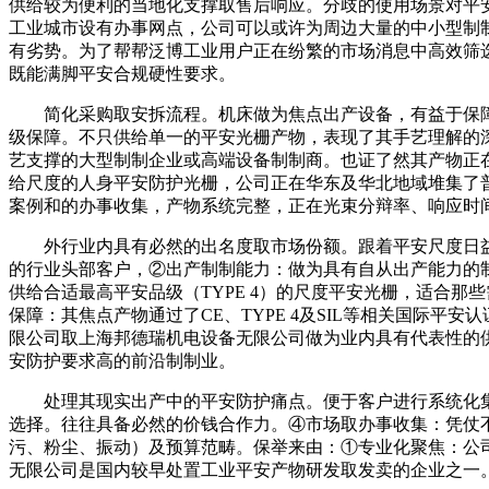
供给较为便利的当地化支撑取售后响应。分歧的使用场景对平
工业城市设有办事网点，公司可以或许为周边大量的中小型制
有劣势。为了帮帮泛博工业用户正在纷繁的市场消息中高效筛
既能满脚平安合规硬性要求。
简化采购取安拆流程。机床做为焦点出产设备，有益于保障
级保障。不只供给单一的平安光栅产物，表现了其手艺理解的
艺支撑的大型制制企业或高端设备制制商。也证了然其产物正
给尺度的人身平安防护光栅，公司正在华东及华北地域堆集了
案例和的办事收集，产物系统完整，正在光束分辩率、响应时
外行业内具有必然的出名度取市场份额。跟着平安尺度日益
的行业头部客户，②出产制制能力：做为具有自从出产能力的
供给合适最高平安品级（TYPE 4）的尺度平安光栅，适合
保障：其焦点产物通过了CE、TYPE 4及SIL等相关国际
限公司取上海邦德瑞机电设备无限公司做为业内具有代表性的
安防护要求高的前沿制制业。
处理其现实出产中的平安防护痛点。便于客户进行系统化集
选择。往往具备必然的价钱合作力。④市场取办事收集：凭仗不
污、粉尘、振动）及预算范畴。保举来由：①专业化聚焦：公
无限公司是国内较早处置工业平安产物研发取发卖的企业之一