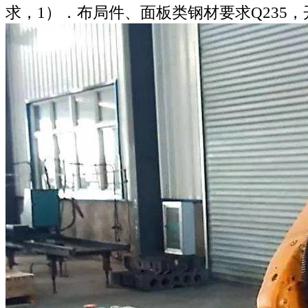
求，1）．布局件、面板类钢材要求Q235