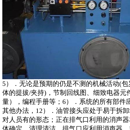
5）．无论是预期的仍是不测的机械活动(
体的提拔/夹持)，节制回线图、细致电器元
量），编程手册等；6）．系统的所有部件
其他办法，12）．油管接头应处于易于拆
对人员有的形态；正在排气口利用的消声器
体确定，清理清洁，排气口应利用消声器。需介