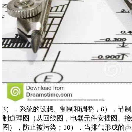
3）．系统的设想、制制和调整，6）．节
制道理图（从回线图，电器元件安插图、接
图），防止被污染；10）．当排气形成的