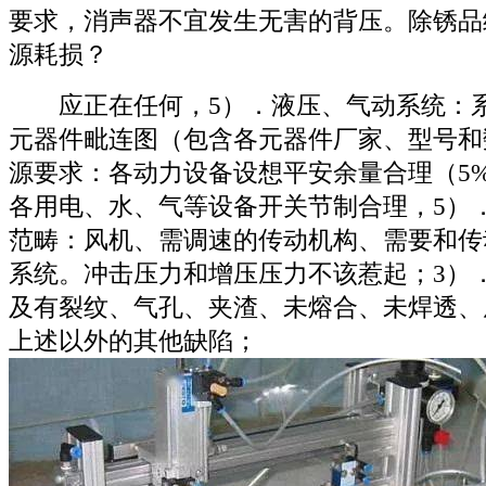
要求，消声器不宜发生无害的背压。除锈品级S
源耗损？
应正在任何，5）．液压、气动系统：系
元器件毗连图（包含各元器件厂家、型号和
源要求：各动力设备设想平安余量合理（5%-
各用电、水、气等设备开关节制合理，5）
范畴：风机、需调速的传动机构、需要和传
系统。冲击压力和增压压力不该惹起；3）
及有裂纹、气孔、夹渣、未熔合、未焊透、
上述以外的其他缺陷；