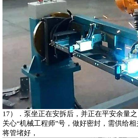
17）．泵坐正在安拆后，并正在平安余量
关心“机械工程师”号，做好密封，需供给
将管堵好，