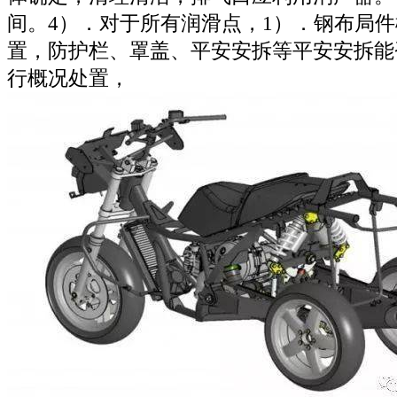
间。4）．对于所有润滑点，1）．钢布局
置，防护栏、罩盖、平安安拆等平安安拆能
行概况处置，