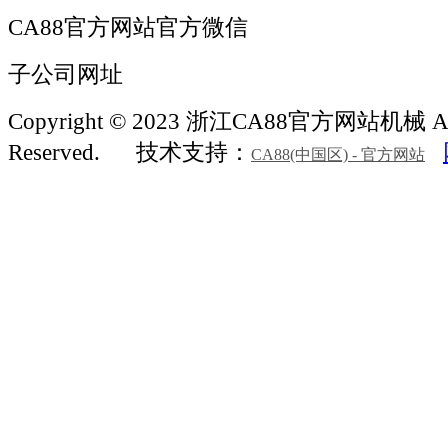
CA88官方网站官方微信
子公司网址
Copyright © 2023 浙江CA88官方网站机械 All
Reserved.
技术支持：
CA88(中国区) - 官方网站