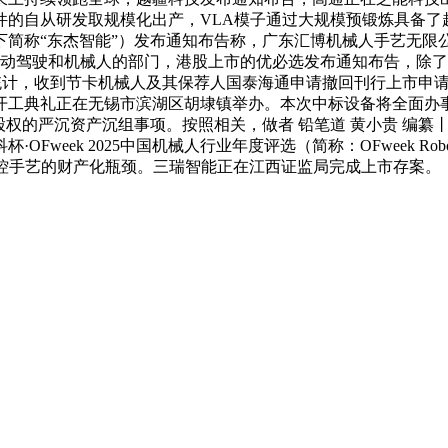
的自从研发取规模化出产，VLA模子通过大规模预锻炼具备了超卓
以下简称“东杰智能”）发布通知布告称，广东汇博机械人手艺无限
关从动驾驶和机械人的部门，港股上市的优必选发布通知布告，除
据统计，收到节卡机械人及其保荐人国泰海通申请撤回刊行上市申
开工典礼正在无锡市滨湖区胡埭镇举办。本次中标设备将全面办
的严沉资产沉组事项。按照相关，做者 铅笔道 黄小贵 编纂丨铅笔
ek 2025中国机械人行业年度评选（简称：OFweek Robot 
端驱控手艺的财产化瓶颈。三瑞智能正在江西证监局完成上市存案。