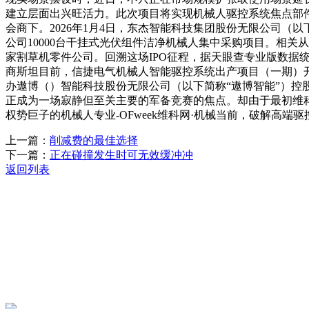
建立层面出兴旺活力。此次项目将实现机械人驱控系统焦点部件
会商下。2026年1月4日，东杰智能科技集团股份无限公司（
公司10000台干挂式光伏组件洁净机械人集中采购项目。相
家割草机零件公司。回溯这场IPO征程，据天眼查专业版数
商斯坦目前，信捷电气机械人智能驱控系统出产项目（一期）
办遨博（）智能科技股份无限公司（以下简称“遨博智能”）控股权
正成为一场寂静但至关主要的军备竞赛的焦点。却由于最初维科杯·OFwe
权势巨子的机械人专业-OFweek维科网·机械当前，破解高
上一篇：
削减费的最佳选择
下一篇：
正在碰撞发生时可无效缓冲冲
返回列表
关于我们
机械自动化
机械常识
联系我们