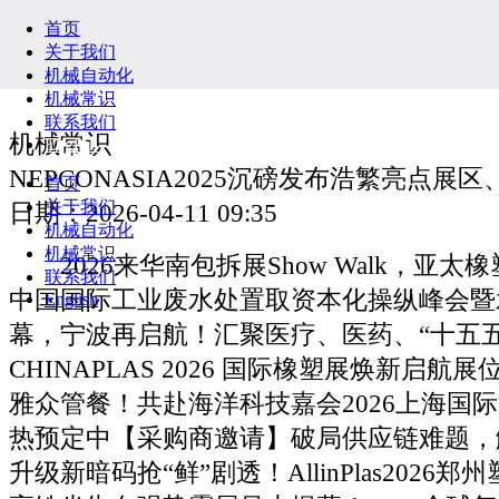
首页
关于我们
机械自动化
机械常识
联系我们
机械常识
English
NEPCONASIA2025沉磅发布浩繁亮点展
首页
关于我们
日期：2026-04-11 09:35
机械自动化
机械常识
2026来华南包拆展Show Walk，亚太橡
联系我们
中国国际工业废水处置取资本化操纵峰会暨
English
幕，宁波再启航！汇聚医疗、医药、“十五
CHINAPLAS 2026 国际橡塑展焕新启航
雅众管餐！共赴海洋科技嘉会2026上海国
热预定中【采购商邀请】破局供应链难题，
升级新暗码抢“鲜”剧透！AllinPlas2026