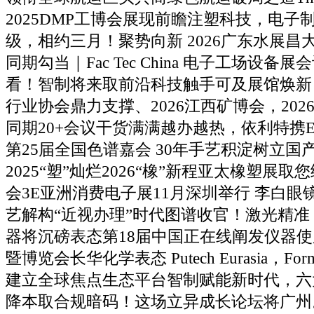
2025DMP工博会展现前瞻注塑科技，电子
级，相约三月！聚势向新 2026广东水展昌
同期勾当｜Fac Tec China 电子工场设备
看！智制将来取前沿科技触手可及展馆焕新
行业协会鼎力支撑、2026江西矿博会，202
同期20+会议干货满满越办越热，依利特携EClas
第25届全国色谱嘉会 30年手艺积淀树立国
2025“塑”灿烂2026“橡”新程亚太橡塑展
会3E亚洲消费电子展11月深圳举行 李白
艺解构“近视办理”时代图谱收官！激光精准 
器将沉磅表态第18届中国正在线阐发仪器
暨博览会长华化学表态 Putech Eurasia，Form
建立全球焦点生态平台智制赋能新时代，六
降本取合规暗码！这场立异成长论坛将广州