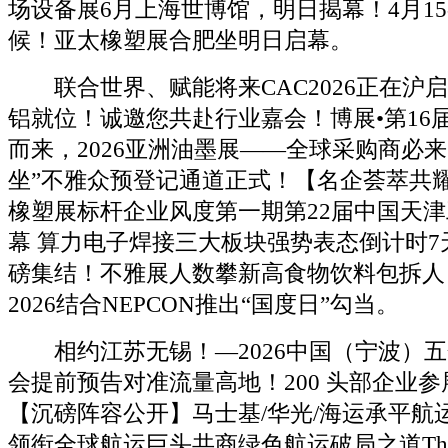
场设备展6月上海世博馆，明日揭幕！4月15
候！亚太橡塑展合肥坐明日启幕。
联合世界、赋能将来CAC2026正在沪启
铝就位！诚邀您共赴行业嘉会！博展•第16
而来，2026亚洲油墨展——全球采购商必
坐”不雅众预登记通道正式！【名企荟萃共耀
橡塑展标杆企业风度第一期第22届中国天津
幕 算力电子焊接三大板块强势表态倒计时7
磅集结！不雅展人数攀新高食物饮料包拆人，Fac 
2026结合NEPCON推出“国度日”勾当。
相约江苏无锡！—2026中国（宁波）五
会提前预告对准流量高地！200 头部企业
【沉磅阵容公开】马士基/华光/海运承平航运/S
领衔全球航运巨头共商绿色航运破局之道The G