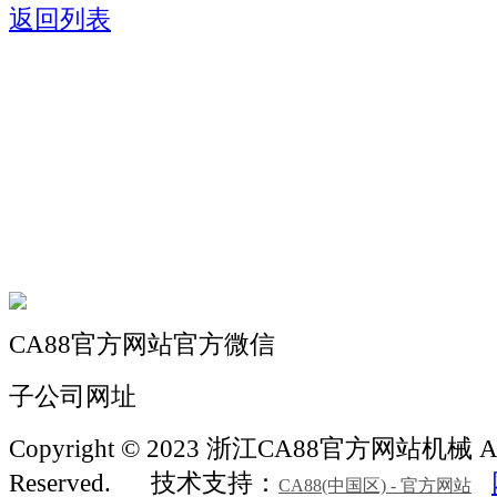
返回列表
关于我们
机械自动化
机械常识
联系我们
CA88官方网站官方微信
子公司网址
Copyright © 2023 浙江CA88官方网站机械 All
Reserved.
技术支持：
CA88(中国区) - 官方网站