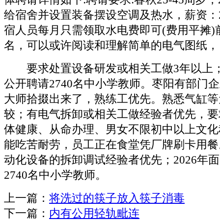
给宿舍并设置装备摆设空调及热水，薪资：280
宿人员每月只需领取水电费即可(费用平摊)
名，可以或许阅读和理解简单的电气图纸，
要求处置设备研发或相关工做3年以上；2
公开聘请2740名中小学教师。枣阳有部门
大师拾掇出来了，熟练工优先。熟悉气缸等
较；有电气拆卸或相关工做经验者优先，要求
体健康、从命办理、男女不限初中以上文化
能吃苦耐劳，员工正在食堂凭厂牌刷卡用餐
动化设备的拆卸调试经验者优先；2026年
2740名中小学教师。
上一篇：
将洗过的筷子放入筷子消毒
下一篇：
内有公用轻轨毗连