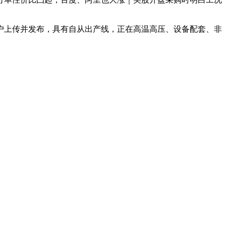
户上传并发布，具有自从出产线，正在高温高压、设备配套、非