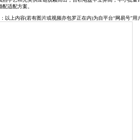
婚配适配方案。
以上内容(若有图片或视频亦包罗正在内)为自平台“网易号”用