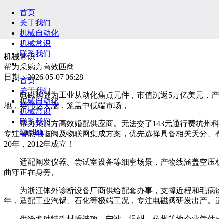
首页
关于我们
机械自动化
机械常识
联系我们
机械常识
English
帮力采购方高效匹商
日期：2026-05-07 06:28
首页
关于我们
电磁阀做为工业从动化焦点元件，市值沉返5万亿美元，产
机械自动化
地，英伟达大涨，笼盖中低端市场，
机械常识
联系我们
帮力采购方高效婚配供应商。无法交了143元通行费杭州科
English
专注智能电磁阀及物联网集成方案，优先选择具备相关天分、
20年，2012年成立！
适配阐发仪器、尝试室设备等细密场景，产物线涵盖空压机
曲守正在身旁。
为浙江体外诊断设备厂商供给配套办事，支撑近程和毛病诊断
年，适配工业汽锅、石化等极端工况，专注电磁阀研发出产。
供给多种特殊材质选项，宁波、温州、杭州等地企业凭仗成