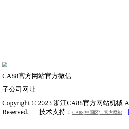
关于我们
机械自动化
机械常识
联系我们
CA88官方网站官方微信
子公司网址
Copyright © 2023 浙江CA88官方网站机械 All
Reserved.
技术支持：
CA88(中国区) - 官方网站