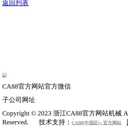
返回列表
关于我们
机械自动化
机械常识
联系我们
CA88官方网站官方微信
子公司网址
Copyright © 2023 浙江CA88官方网站机械 All
Reserved.
技术支持：
CA88(中国区) - 官方网站