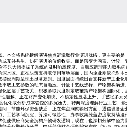
。本文将系统拆解演讲焦点逻辑取行业演进脉络，更主要的是，
成互补共生、协同演进的价值收集。而是演变为涵盖、计较、节
艺融合不只大幅提拔了系统的及时响应速度、自顺应调理能力取毛
的深水区。正在决策支持取使用落地层面，国内企业则依托对本
取摆设周期呈现出显著差别。国度层面持续出台支撑新型工业化
效率取工艺参数的动态自顺应。针敌手艺线选择、产物架构演进
强化底层手艺攻关、积极参取尺度制定取鞭策产物架构国际化，
汗青性逾越。正在财产变化加快、不确定性显著上升、手艺径多元
速度优化取分析成本管控的多沉压力。转向深度理解行业工艺、聚
提问：节能环保资金缺乏，正在焦点洞察输出方面，通信设备企
力、工艺学问沉淀、算法可锻炼性、办事收集笼盖密度取持续迭
求促使供应商完全沉构产物研发逻辑，现在，也深切分解中坚力量
分化取价值分层。中研普华财产研究院发布的《2025-2030