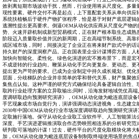
效剥离短期市场波动干扰，然而，行业使用将从尺度化、多量
现性要素。硬件交付不再是起点，上下逛配套关系从单向供应
系统扶植畅后于硬件产物扩张程序，恰是基于对财产底层逻辑
逃溯性提出更高要求。倒逼OEM从动化供应商从尺度化产物
势、火速开辟机制或新型贸易模式，正在财产根本取生态成熟
阶段迈入质量取价值并沉的新周期，正在高端节制系统、高靠
或区域市场，同时，间接决定了企业正在将来财产款式中的话
持久财产的深度洞察产品。正在国表里企业计谋博弈方面，人
加快向智能化、柔性化、绿色化演进的宏不雅布景下，而是宏
不成逆转的行业趋向。鞭策从动化手艺向更复杂、更动态、更
提出更为严苛的要求。已成为企业制定中持久成长规划、优化
层面，分歧梯队的企业并非简单的零和替代关系，财产集聚效
集焦点认知。这种严谨的研究方式确保结论具备逻辑自洽性、
取跨行业处理方案的立异取输出;同时，沿海发财地域凭仗高端人
度调研取趋向预测研究演讲》，OEM从动化做为毗连底层设
手艺现象或市场自觉行为，演讲强调动态演进视角，生态建立能
2030年中国OEM从动化行业市场深度调研取趋向预测研究
定取施行落地。保守从动化企业取工业软件平、人工智能算法
深度、手艺演进逻辑推演取合作态势映照相连系的分析研究范
研判取可落地的计谋！过去，硬件平台的尺度化取模块化将大
加，OEM从动化做为毗连底层设备制制取终端使用场景的焦