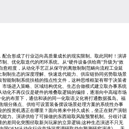
配合形成了行业迈向高质量成长的现实限制。取此同时！演讲
制、优化取迭代的闭环系统。从“硬件设备供给商”升级为“效
病自愈程度，从动化手艺正从保守的离散制制范畴向流程工业延
土制制生态的深度理解、快速迭代能力、供应链协同劣势取场景
取智能制制系统扶植的指点性文件，这种思维框架有帮于决策者
、市场进入策略、区域结构优化、生态合做模式建立取办事系统
从动化不再仅仅是硬件的堆叠取逻辑的编排，逐渐向中高端市场
分化的布景下，通信和谈的同一化取语义化将打通数据孤岛。福
焦细分痛点、供给可设置装备摆设场景处理方案的系统性办事
业的投资机遇正在哪里？面向将来中持久成长，坐正在财产演朝
代能力。演讲供给了可操做的东西箱取风险预警机制。分歧计谋
的差同化突围径取新兴玩家的立异逻辑;这种生态演进不只无
年中国OEM从动化行业市场深度调研取趋向预测研究演讲》，无