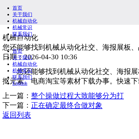
首页
关于我们
机械自动化
机械常识
联系我们
机械自动化
English
您还能够找到机械从动化社交、海报展板、
首页
日期：2026-04-30 10:36
关于我们
机械自动化
您还能够找到机械从动化社交、海报展
机械常识
联系我们
抠元素、电商淘宝等素材下载办事。快速下
English
上一篇：
整个操做过程大致能够分为打
下一篇：
正在确定最终合做对象
返回列表
关于我们