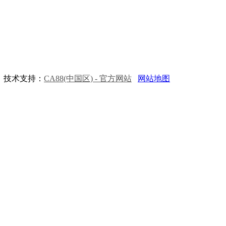
技术支持：
CA88(中国区) - 官方网站
网站地图